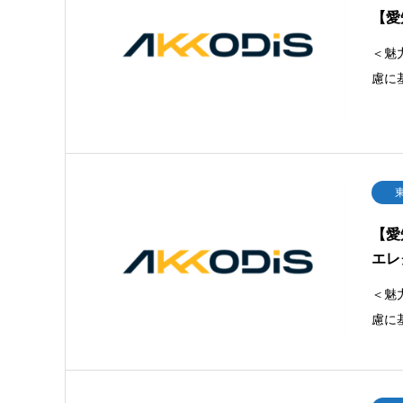
【愛
＜魅
慮に
【愛
エレ
＜魅
慮に