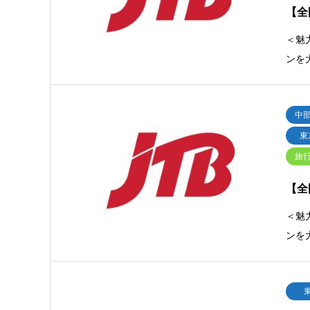
【全
＜魅
ンを
中
東
旅
【全
＜魅
ンを