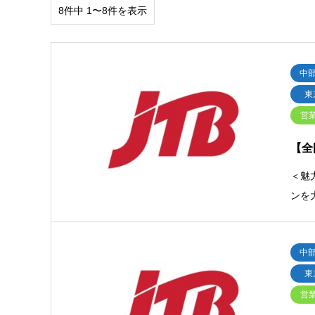
8件中 1〜8件を表示
中
東
営
【全
＜魅
ンを
中
東
営