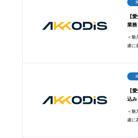
【愛
業務
＜魅
慮に
【愛
込み
＜魅
慮に