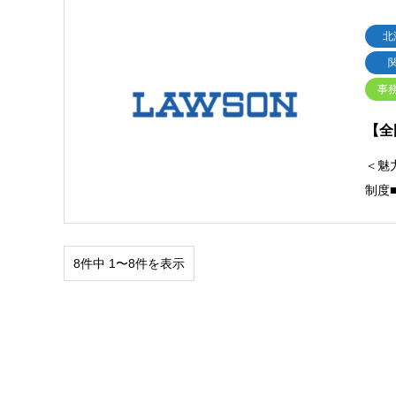
北
事
【全
＜魅
制度
8件中 1〜8件を表示