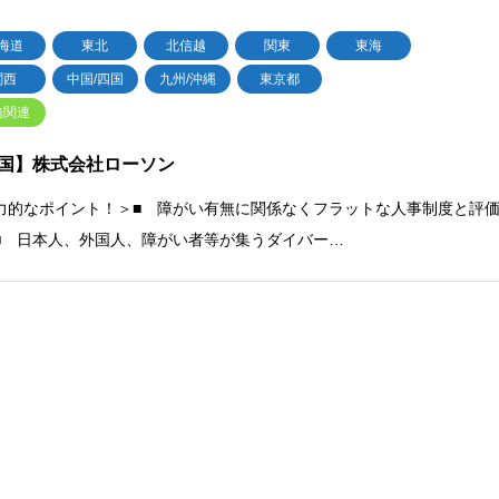
海道
東北
北信越
関東
東海
関西
中国/四国
九州/沖縄
東京都
務関連
国】株式会社ローソン
力的なポイント！＞■ 障がい有無に関係なくフラットな人事制度と評
■ 日本人、外国人、障がい者等が集うダイバー…