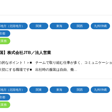
部地方（北陸地方）
関東
東海
関西
九州/沖縄
京都
業業務
国】株式会社JTB／法人営業
力的なポイント！＞■ チームで取り組む仕事が多く、コミュニケーシ
大切にする職場です■ 出社時の服装は自由、働…
部地方（北陸地方）
関東
東海
関西
九州/沖縄
京都
業業務