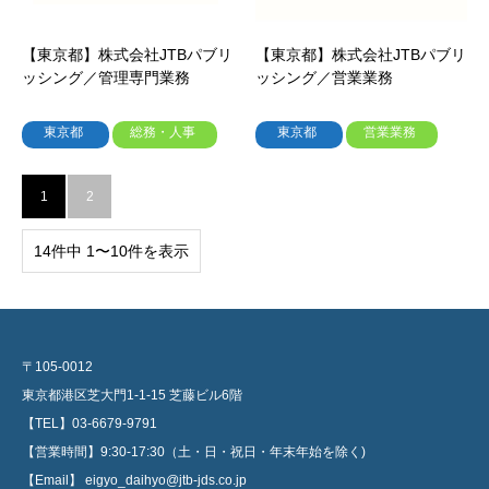
【東京都】株式会社JTBパブリ
【東京都】株式会社JTBパブリ
ッシング／管理専門業務
ッシング／営業業務
東京都
総務・人事
東京都
営業業務
1
2
14件中 1〜10件を表示
〒105-0012
東京都港区芝大門1-1-15 芝藤ビル6階
【TEL】03-6679-9791
【営業時間】9:30-17:30（土・日・祝日・年末年始を除く)
【Email】 eigyo_daihyo@jtb-jds.co.jp