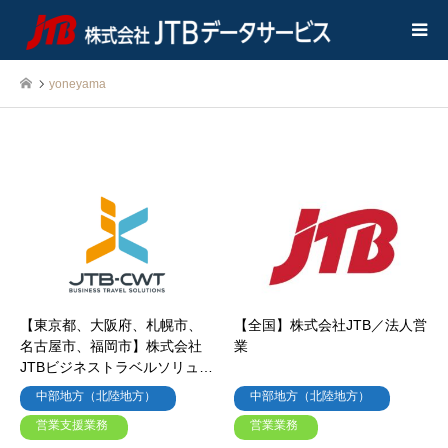
yoneyama
yoneyama
【東京都、大阪府、札幌市、
【全国】株式会社JTB／法人営
名古屋市、福岡市】株式会社
業
JTBビジネストラベルソリュー
ションズ／ITサポート、財務
中部地方（北陸地方）
中部地方（北陸地方）
経理、総務、法人営業、営業
営業支援業務
営業業務
推進