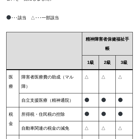
･･･該当 △･･･一部該当
精神障害者保健福祉手
帳
1級
2級
3級
医
障害者医療費の助成（マル
△
△
△
療
障）
自立支援医療（精神通院）
税
所得税・住民税の控除
金
自動車関連の税金の減免
△
△
△