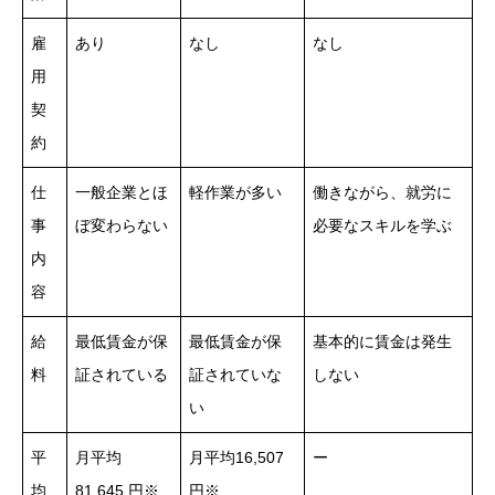
雇
あり
なし
なし
用
契
約
仕
一般企業とほ
軽作業が多い
働きながら、就労に
事
ぼ変わらない
必要なスキルを学ぶ
内
容
給
最低賃金が保
最低賃金が保
基本的に賃金は発生
料
証されている
証されていな
しない
い
平
月平均
月平均16,507
ー
均
81,645 円※
円※