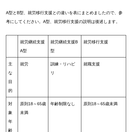
A型とB型、就労移行支援との違いを表にまとめましたので、参
考にしてください。A型、就労移行支援の説明は後述します。
就労継続支援
就労継続支援B
就労移行支援
A型
型
主
就労
訓練・リハビ
就職支援
な
リ
目
的
対
原則18～65歳
年齢制限なし
原則18～65歳未満
象
未満
年
齢