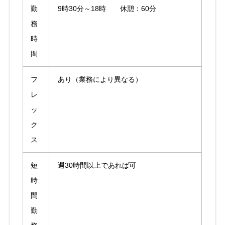
勤
9時30分～18時 休憩：60分
務
時
間
フ
あり（業務により異なる）
レ
ッ
ク
ス
短
週30時間以上であれば可
時
間
勤