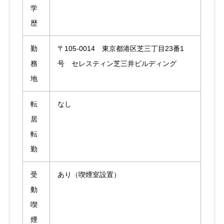
学
歴
勤
〒105-0014 東京都港区芝三丁目23番1
務
号 セレスティン芝三井ビルディング
地
転
なし
居
転
勤
受
あり（喫煙室設置）
動
喫
煙