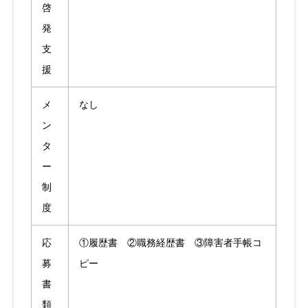
啓
発
支
援
メ
なし
ン
タ
ー
制
度
応
①履歴書 ②職務経歴書 ③障害者手帳コ
募
ピー
書
類