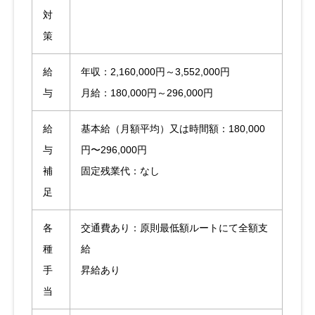
対
策
給
年収：2,160,000円～3,552,000円
与
月給：180,000円～296,000円
給
基本給（月額平均）又は時間額：180,000
与
円〜296,000円
補
固定残業代：なし
足
各
交通費あり：原則最低額ルートにて全額支
種
給
手
昇給あり
当