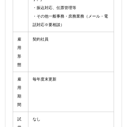
・振込対応、伝票管理等
・その他一般事務・庶務業務（メール・電
話対応※要相談）
雇
契約社員
用
形
態
雇
毎年度末更新
用
期
間
試
なし