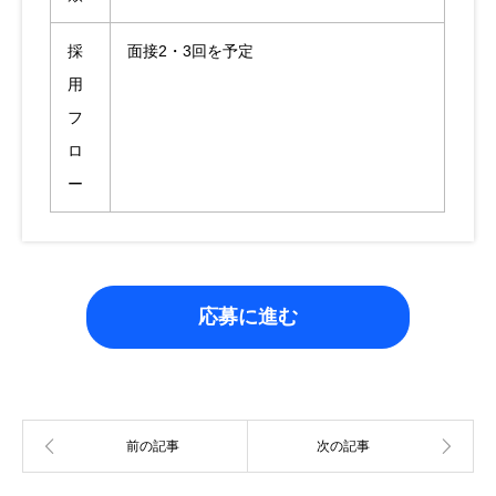
採
面接2・3回を予定
用
フ
ロ
ー
応募に進む