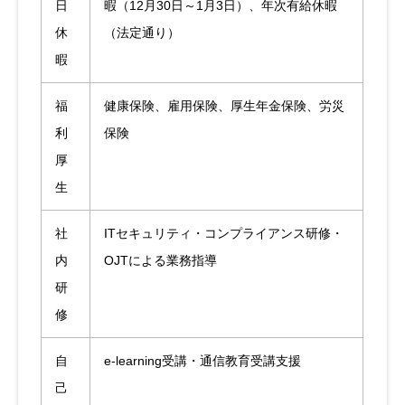
日
暇（12月30日～1月3日）、年次有給休暇
休
（法定通り）
暇
福
健康保険、雇用保険、厚生年金保険、労災
利
保険
厚
生
社
ITセキュリティ・コンプライアンス研修・
内
OJTによる業務指導
研
修
自
e-learning受講・通信教育受講支援
己