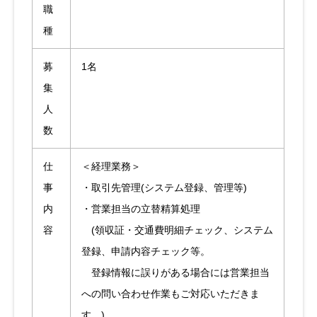
職
種
募
1名
集
人
数
仕
＜経理業務＞
事
・取引先管理(システム登録、管理等)
内
・営業担当の立替精算処理
容
(領収証・交通費明細チェック、システム
登録、申請内容チェック等。
登録情報に誤りがある場合には営業担当
への問い合わせ作業もご対応いただきま
す。)