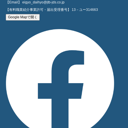
【Email】 eigyo_daihyo@jtb-jds.co.jp
【有料職業紹介事業許可・届出受理番号】 13－ユー314663
Google Mapで開く