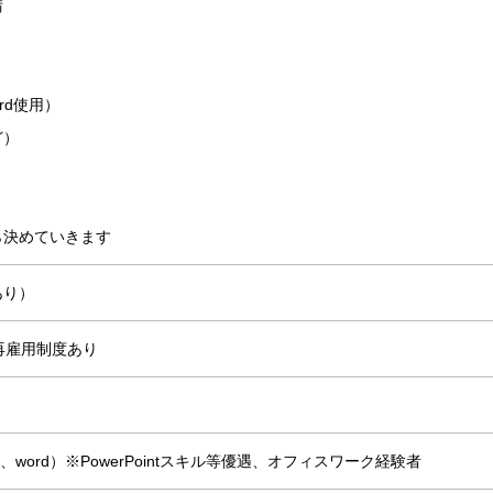
請
rd使用）
ど）
ら決めていきます
あり）
再雇用制度あり
l、word）※PowerPointスキル等優遇、オフィスワーク経験者