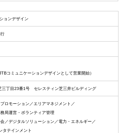
ーションデザイン
卓行
会社JTBコミュニケーションデザインとして営業開始）
港区芝三丁目23番1号 セレスティン芝三井ビルディング
／プロモーション／エリアマネジメント／
事務局運営・ボランティア管理
示会／デジタルソリューション／電力・エネルギー／
ンタテインメント