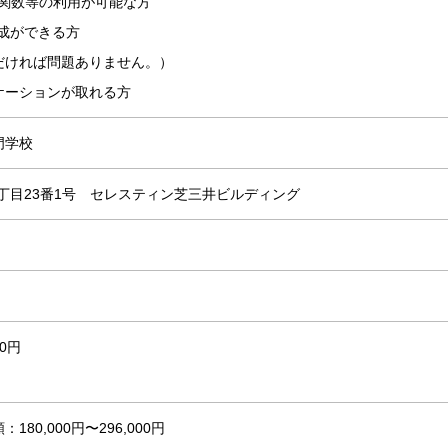
均関数等の利用が可能な方
作成ができる方
だければ問題ありません。）
ケーションが取れる方
門学校
芝三丁目23番1号 セレスティン芝三井ビルディング
00円
0,000円〜296,000円