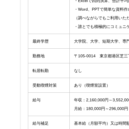
・Excelで四則演算、合計平
・Word、PPTで簡単な資料
（調べながらでもご利用いた
・誰とでも積極的にコミュニ
最終学歴
大学院、大学、短期大学、専
勤務地
〒105-0014 東京都港区
転居転勤
なし
受動喫煙対策
あり（喫煙室設置）
給与
年収：2,160,000円～3,552,0
月給：180,000円～296,000円
給与補足
基本給（月額平均）又は時間額：18