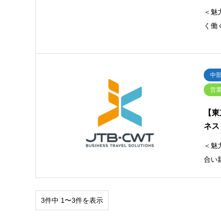
＜魅
く働
中
営
【東
ネス
＜魅
合い
3件中 1〜3件を表示