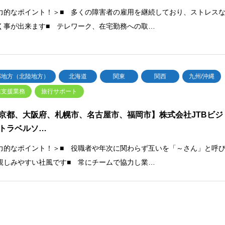
力的なポイント！＞■ 多くの障害者の雇用を継続しており、ストレス
く事が出来ます■ テレワーク、在宅勤務への取…
部地方（北陸地方）
北海道
関東
関西
九州/沖縄
業支援業務
旅行サポート
京都、大阪府、札幌市、名古屋市、福岡市】株式会社JTBビジ
トラベルソ…
力的なポイント！＞■ 役職者や年次に関わらず互いを「～さん」と呼
親しみやすい社風です■ 常にチームで協力し業…