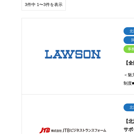
3件中 1〜3件を表示
北
事
【全
＜魅
制度
北
【北
サポ