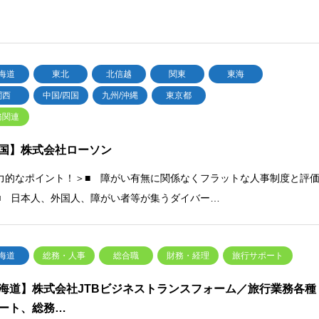
海道
東北
北信越
関東
東海
関西
中国/四国
九州/沖縄
東京都
務関連
国】株式会社ローソン
力的なポイント！＞■ 障がい有無に関係なくフラットな人事制度と評
■ 日本人、外国人、障がい者等が集うダイバー…
海道
総務・人事
総合職
財務・経理
旅行サポート
海道】株式会社JTBビジネストランスフォーム／旅行業務各種
ート、総務…