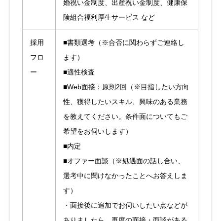
婚祝い金制度、出産祝い金制度、健康保
険組合福利厚生サービス など
採用
■書類選考（※合否に関わらずご連絡し
フロ
ます）
ー
■適性検査
■Web面接：原則2回（※目指したい方向
性、獲得したいスキル、興味のある業務
を教えてください。条件面についてもご
希望をお伺いします）
■内定
■オファー面談（※処遇面の話し合い、
選考中に聞けなかったことへお答えしま
す）
・面接後に追加でお伺いしたい点などが
ありましたら、再度の面接・面談がある