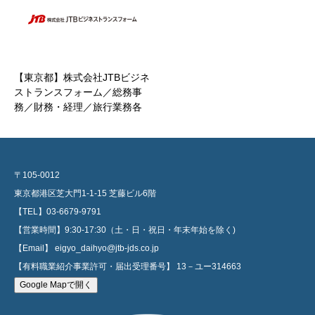
【東京都】株式会社JTBビジネ
ストランスフォーム／総務事
務／財務・経理／旅行業務各
種サポート／IT関連業務
〒105-0012
東京都港区芝大門1-1-15 芝藤ビル6階
【TEL】03-6679-9791
【営業時間】9:30-17:30（土・日・祝日・年末年始を除く)
【Email】 eigyo_daihyo@jtb-jds.co.jp
【有料職業紹介事業許可・届出受理番号】 13－ユー314663
Google Mapで開く